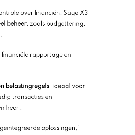
controle over financiën. Sage X3
eel beheer
, zoals budgettering,
.
w financiële rapportage en
n belastingregels
, ideaal voor
udig transacties en
en heen.
 geïntegreerde oplossingen,”