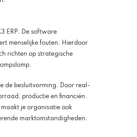
n.
3 ERP. De software
rt menselijke fouten. Hierdoor
ch richten op strategische
 rompslomp.
je de besluitvorming. Door real-
orraad, productie en financiën.
r maakt je organisatie ook
derende marktomstandigheden.