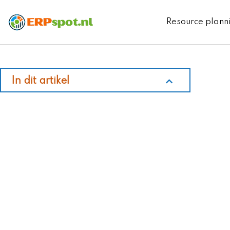
Ga
naar
Resource plann
de
inhoud
In dit artikel