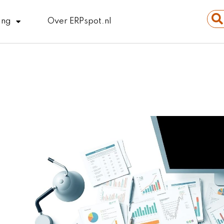
Sear
ing
Over ERPspot.nl
...