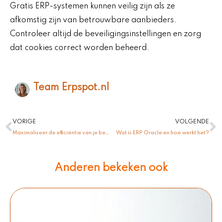
Gratis ERP-systemen kunnen veilig zijn als ze
afkomstig zijn van betrouwbare aanbieders.
Controleer altijd de beveiligingsinstellingen en zorg
dat cookies correct worden beheerd.
Team Erpspot.nl
Vorige
V
VORIGE
VOLGENDE
Maximaliseer de efficiëntie van je bedrijfsprocessen met ERP Exact
Wat is ERP Oracle en hoe werkt het?
Anderen bekeken ook