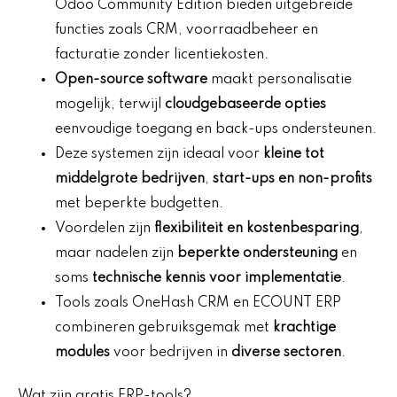
Odoo Community Edition bieden uitgebreide
functies zoals CRM, voorraadbeheer en
facturatie zonder licentiekosten.
Open-source software
maakt personalisatie
mogelijk, terwijl
cloudgebaseerde opties
eenvoudige toegang en back-ups ondersteunen.
Deze systemen zijn ideaal voor
kleine tot
middelgrote bedrijven
,
start-ups en non-profits
met beperkte budgetten.
Voordelen zijn
flexibiliteit en kostenbesparing
,
maar nadelen zijn
beperkte ondersteuning
en
soms
technische kennis voor implementatie
.
Tools zoals OneHash CRM en ECOUNT ERP
combineren gebruiksgemak met
krachtige
modules
voor bedrijven in
diverse sectoren
.
Wat zijn gratis ERP-tools?