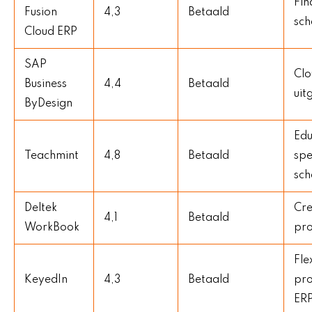
Fin
Fusion
4,3
Betaald
sch
Cloud ERP
SAP
Clo
Business
4,4
Betaald
uit
ByDesign
Edu
Teachmint
4,8
Betaald
spe
sch
Deltek
Cre
4,1
Betaald
WorkBook
pro
Flex
KeyedIn
4,3
Betaald
pro
ER