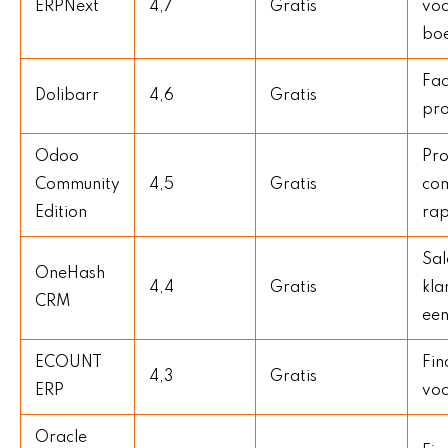
ERPNext
4,7
Gratis
vo
bo
Fac
Dolibarr
4,6
Gratis
pr
Odoo
Pro
Community
4,5
Gratis
co
Edition
ra
Sal
OneHash
4,4
Gratis
kla
CRM
een
ECOUNT
Fin
4,3
Gratis
ERP
vo
Oracle