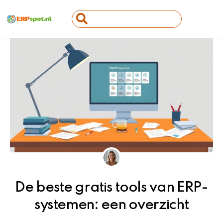
Ga
Search
naar
...
de
inhoud
De beste gratis tools van ERP-
systemen: een overzicht