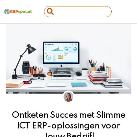
Ga
Search
naar
...
de
inhoud
Ontketen Succes met Slimme
ICT ERP-oplossingen voor
Jouw Bedrijf!