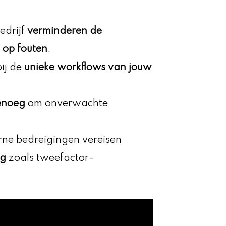
edrijf
verminderen de
 op fouten
.
ij de
unieke workflows van jouw
genoeg
om onverwachte
terne bedreigingen vereisen
ng
zoals tweefactor-