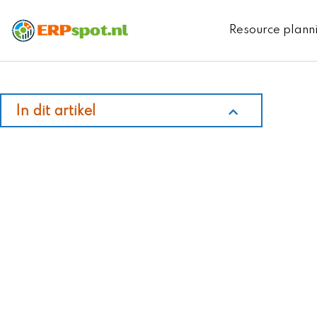
Ga
naar
Resource plann
de
inhoud
In dit artikel