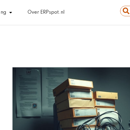
Sear
ing
Over ERPspot.nl
...