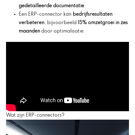
gedetailleerde documentatie
.
Een ERP-connector kan
bedrijfsresultaten
verbeteren
; bijvoorbeeld
15% omzetgroei in zes
maanden
door optimalisatie.
Wat zijn ERP-connectors?