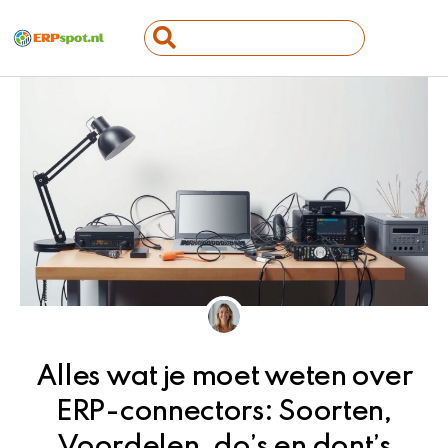
Ga
Search
naar
...
de
inhoud
Alles wat je moet weten over
ERP-connectors: Soorten,
Voordelen, do’s en dont’s