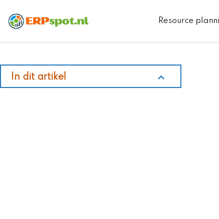
Ga
naar
Resource plann
de
inhoud
In dit artikel