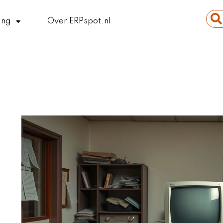
Sear
ing
Over ERPspot.nl
...