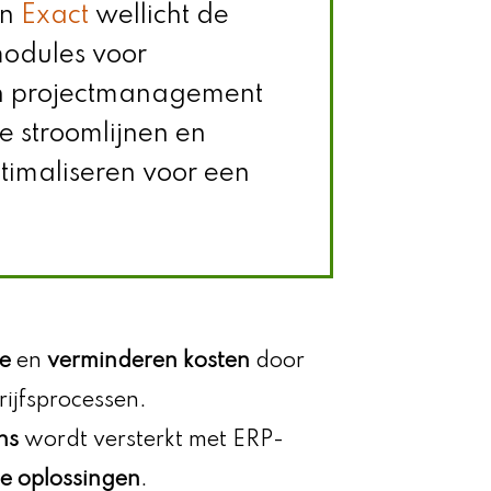
an
Exact
wellicht de
modules voor
n projectmanagement
te stroomlijnen en
timaliseren voor een
ie
en
verminderen kosten
door
rijfsprocessen.
ns
wordt versterkt met ERP-
e oplossingen
.