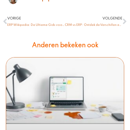
Vorige
V
VORIGE
VOLGENDE
ERP Wikipedia: De Ultieme Gids voor Succes in Enterprise Resource Planning!
CRM vs ERP: Ontdek de Verschillen en Vind Jouw Perfecte Bedrijfsoplossing!
Anderen bekeken ook