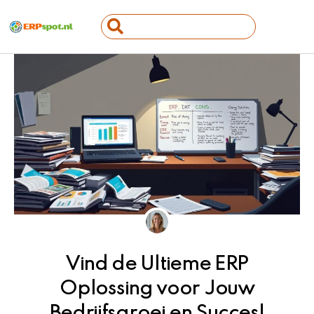
Ga
Search
naar
...
de
inhoud
Vind de Ultieme ERP
Oplossing voor Jouw
Bedrijfsgroei en Succes!