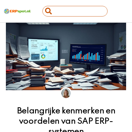
Ga
Search
naar
...
de
inhoud
Belangrijke kenmerken en
voordelen van SAP ERP-
systemen