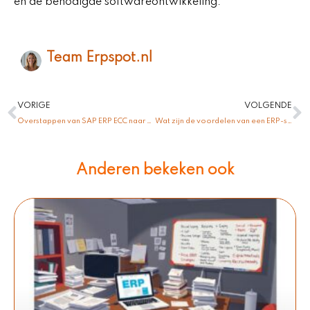
en de benodigde softwareontwikkeling.
Team Erpspot.nl
Vorige
V
VORIGE
VOLGENDE
Overstappen van SAP ERP ECC naar S/4HANA: Wat zijn de verschillen?
Wat zijn de voordelen van een ERP-systeem voor uw onderneming?
Anderen bekeken ook