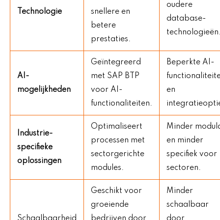
oudere
Technologie
snellere en
database-
betere
technologieën
prestaties.
Geïntegreerd
Beperkte AI-
AI-
met SAP BTP
functionaliteit
mogelijkheden
voor AI-
en
functionaliteiten.
integratieopti
Optimaliseert
Minder modula
Industrie-
processen met
en minder
specifieke
sectorgerichte
specifiek voor
oplossingen
modules.
sectoren.
Geschikt voor
Minder
groeiende
schaalbaar
Schaalbaarheid
bedrijven door
door