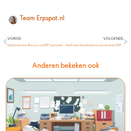
Team Erpspot.nl
Vorige
V
VORIGE
VOLGENDE
Optimaliseer Risico’s in ERP Systeem: Maximale Efficiency, Minimale Problemen!
Verbeter Handelsprocessen met ERP Voorraadbeheer: Jouw Efficiëntie Oplossing!
Anderen bekeken ook