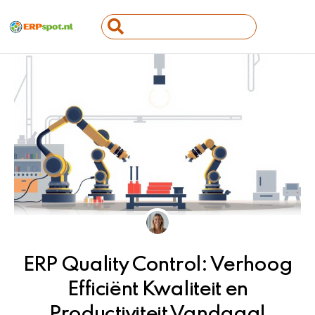
Ga
Search
naar
...
de
inhoud
ERP Quality Control: Verhoog
Efficiënt Kwaliteit en
Productiviteit Vandaag!