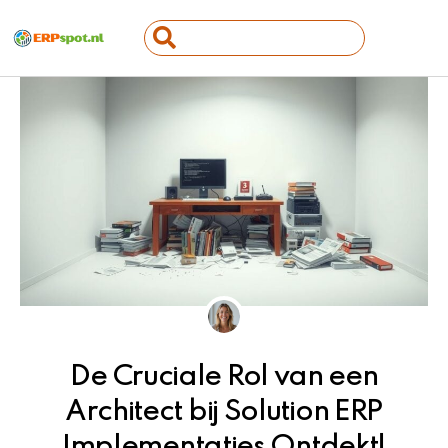
Ga
Search
naar
...
de
inhoud
De Cruciale Rol van een
Architect bij Solution ERP
Implementaties Ontdekt!