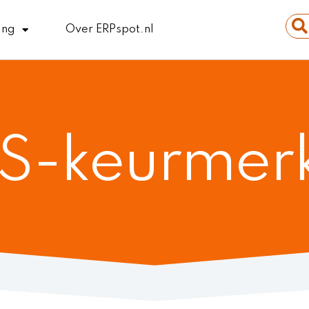
Sear
ing
Over ERPspot.nl
...
S-keurmer