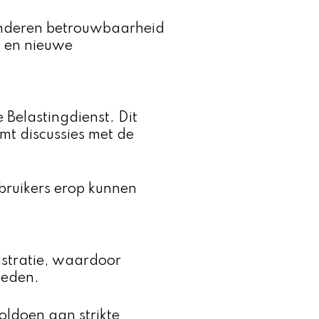
randeren betrouwbaarheid
n en nieuwe
 Belastingdienst. Dit
omt discussies met de
bruikers erop kunnen
istratie, waardoor
meden.
oldoen aan strikte