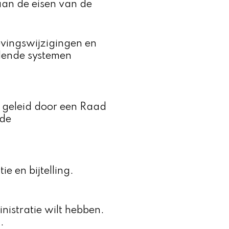
aan de eisen van de
evingswijzigingen en
llende systemen
t geleid door een Raad
rde
e en bijtelling.
nistratie wilt hebben.
.