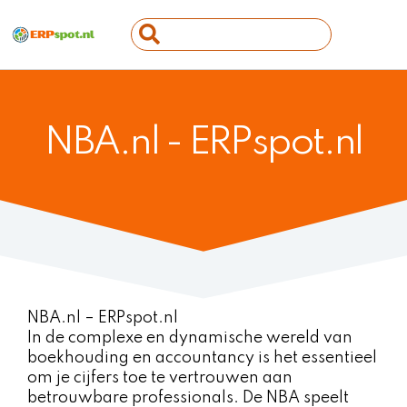
Ga
Search
naar
...
de
inhoud
NBA.nl - ERPspot.nl
NBA.nl – ERPspot.nl
In de complexe en dynamische wereld van
boekhouding en accountancy is het essentieel
om je cijfers toe te vertrouwen aan
betrouwbare professionals. De NBA speelt