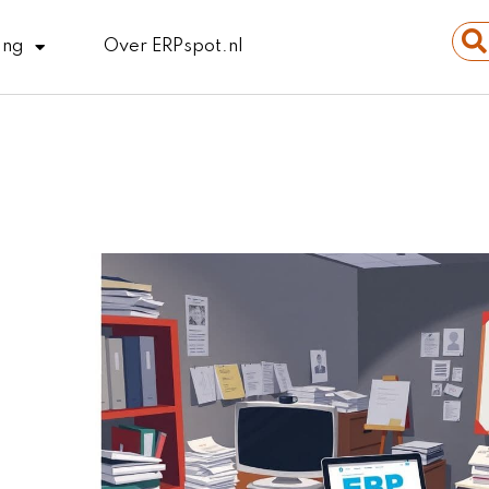
Sear
ing
Over ERPspot.nl
...