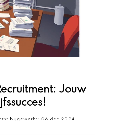
Recruitment: Jouw
ijfssucces!
atst bijgewerkt:
06 dec 2024