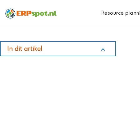
Ga
naar
Resource plann
de
inhoud
In dit artikel