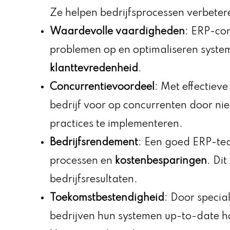
Ze helpen bedrijfsprocessen verbetere
Waardevolle vaardigheden
: ERP-co
problemen op en optimaliseren syste
klanttevredenheid
.
Concurrentievoordeel
: Met effectieve
bedrijf voor op concurrenten door ni
practices te implementeren.
Bedrijfsrendement
: Een goed ERP-tea
processen en
kostenbesparingen
. Dit
bedrijfsresultaten.
Toekomstbestendigheid
: Door specia
bedrijven hun systemen up-to-date ho